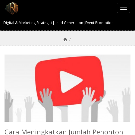
Togg
navi
Digital & Marketing Strategist|Lead Generation|Event Promotion
/
Cara Meningkatkan Jumlah Penonton