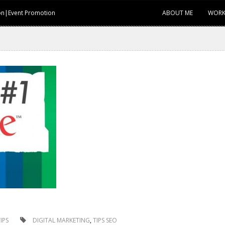
ion|Event Promotion
ABOUT ME
WORK
IPS
DIGITAL MARKETING
,
TIPS SEO