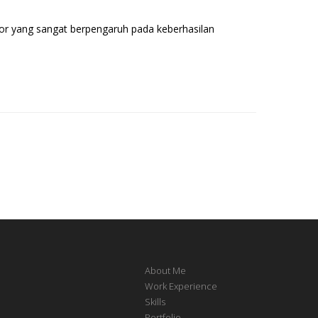
ktor yang sangat berpengaruh pada keberhasilan
About Me
Work Experience
Skills
Portfolio