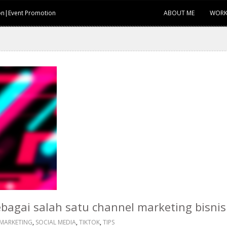
ion|Event Promotion
ABOUT ME
WORK
bagai salah satu channel marketing bisni
 MARKETING
,
SOCIAL MEDIA
,
TIKTOK
,
TIPS