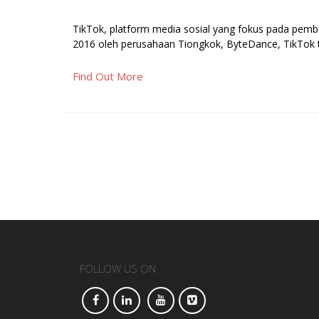
TikTok, platform media sosial yang fokus pada pembu
2016 oleh perusahaan Tiongkok, ByteDance, TikTok te
Find Out More
FOLLOW US ON