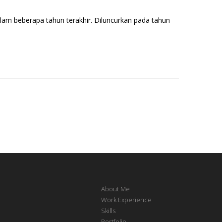
lam beberapa tahun terakhir. Diluncurkan pada tahun
About Me
Work Experience
Skills
Portfolio