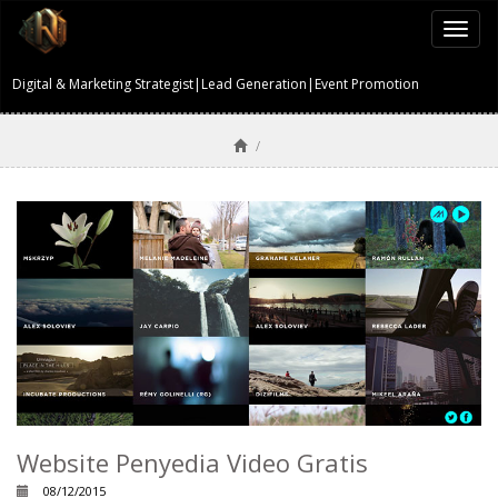
Togg
navi
Digital & Marketing Strategist|Lead Generation|Event Promotion
/
Website Penyedia Video Gratis
08/12/2015