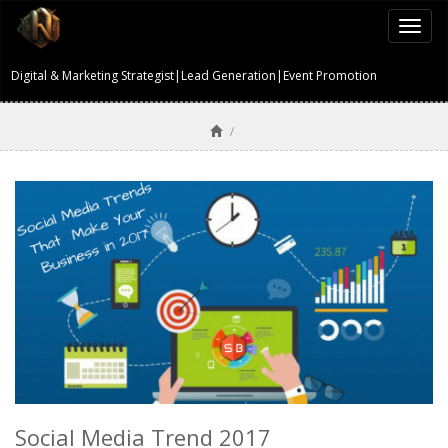
Togg
navi
Digital & Marketing Strategist|Lead Generation|Event Promotion
/
Social Media Trend 2017