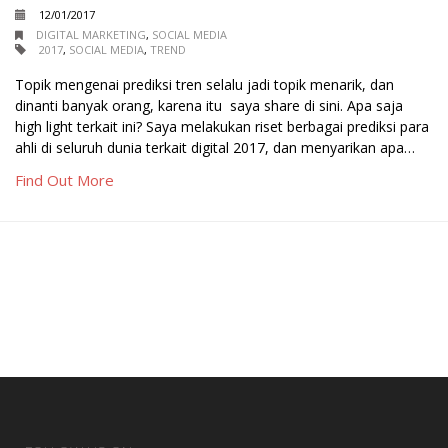
12/01/2017
DIGITAL MARKETING
,
SOCIAL MEDIA
2017
,
SOCIAL MEDIA
,
TREND
Topik mengenai prediksi tren selalu jadi topik menarik, dan
dinanti banyak orang, karena itu saya share di sini. Apa saja
high light terkait ini? Saya melakukan riset berbagai prediksi para
ahli di seluruh dunia terkait digital 2017, dan menyarikan apa…
Find Out More