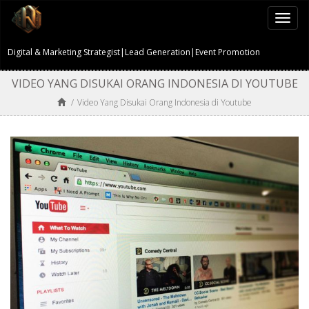
Togg
navi
Digital & Marketing Strategist|Lead Generation|Event Promotion
VIDEO YANG DISUKAI ORANG INDONESIA DI YOUTUBE
/
Video Yang Disukai Orang Indonesia di Youtube