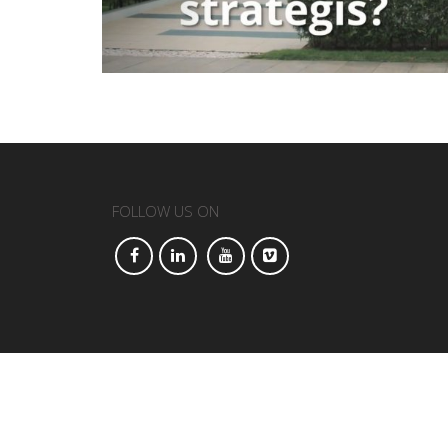
FOLLOW US ON